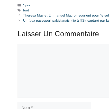
Catégories
Sport
Étiquettes
foot
Theresa May et Emmanuel Macron sourient pour 'le self
Un faux passeport pakistanais «lié à l'IS» capturé par l
Laisser Un Commentaire
Commentaire
Nom