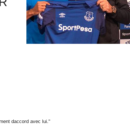
IR
lement daccord avec lui."