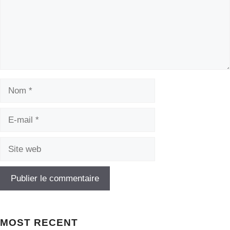
Nom
E-
mail
Site
web
MOST
RECENT