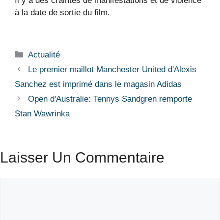
Il y a des craintes de manifestations et de violence
à la date de sortie du film.
Catégories
Actualité
Le premier maillot Manchester United d'Alexis
Sanchez est imprimé dans le magasin Adidas
Open d'Australie: Tennys Sandgren remporte
Stan Wawrinka
Laisser Un Commentaire
Commentaire