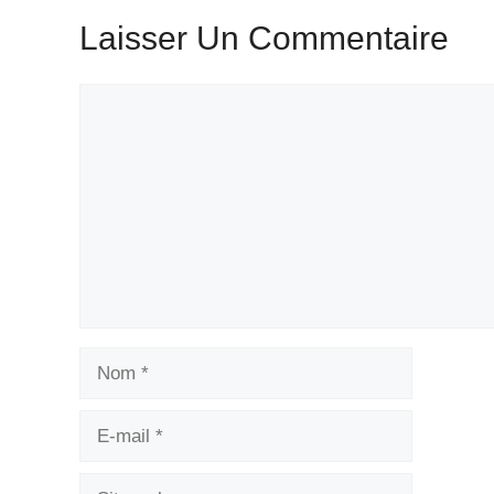
Laisser Un Commentaire
Commentaire
Nom
E-
mail
Site