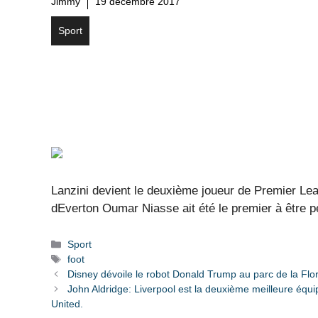
Jimmy
19 décembre 2017
Sport
Lanzini devient le deuxième joueur de Premier Lea
dEverton Oumar Niasse ait été le premier à être pé
Catégories
Sport
Étiquettes
foot
Disney dévoile le robot Donald Trump au parc de la Flo
John Aldridge: Liverpool est la deuxième meilleure éq
United.