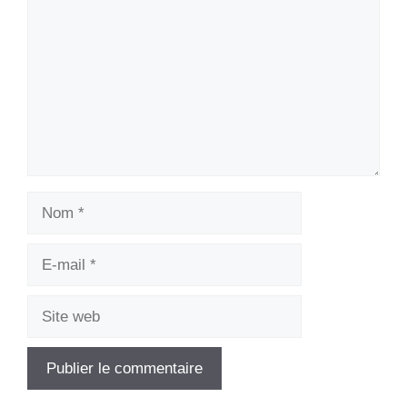
Nom
E-
mail
Site
web