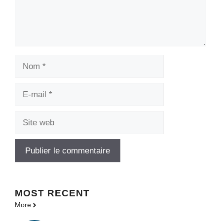
Nom
E-
mail
Site
web
MOST
RECENT
More