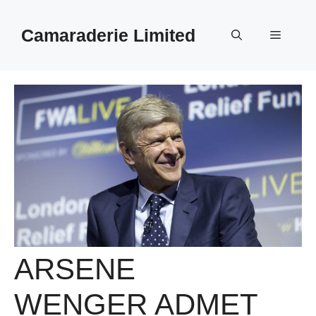
Aller
au
Camaraderie Limited
Menu
contenu
ARSENE
WENGER ADMET