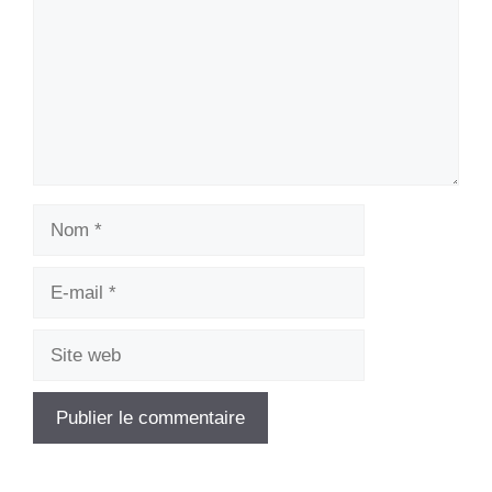
Nom
E-
mail
Site
web